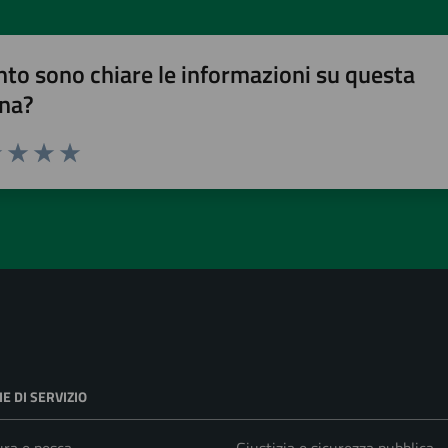
to sono chiare le informazioni su questa
na?
1 stelle su 5
uta 2 stelle su 5
Valuta 3 stelle su 5
Valuta 4 stelle su 5
Valuta 5 stelle su 5
E DI SERVIZIO