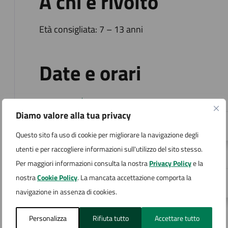
A chi è rivolto
Età consigliata: 7 – 13 anni
Date e orari
05
Diamo valore alla tua privacy
19:00 - Inizio evento
Questo sito fa uso di cookie per migliorare la navigazione degli
SET
utenti e per raccogliere informazioni sull'utilizzo del sito stesso.
05
Per maggiori informazioni consulta la nostra
Privacy Policy
e la
nostra
Cookie Policy
. La mancata accettazione comporta la
22:15 - Fine evento
navigazione in assenza di cookies.
SET
Personalizza
Rifiuta tutto
Accettare tutto