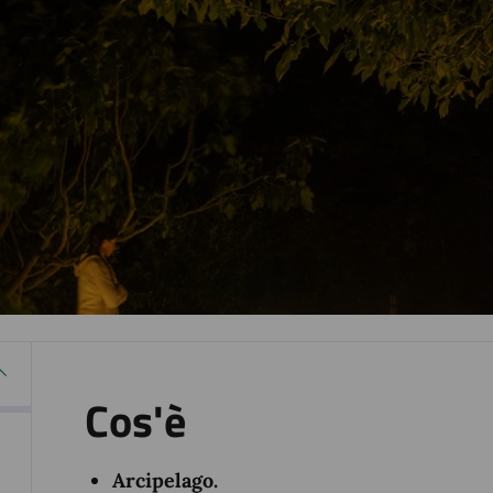
Cos'è
Arcipelago.