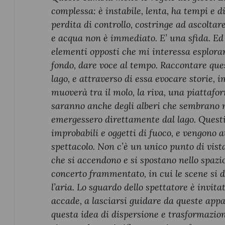
complessa: è instabile, lenta, ha tempi e 
perdita di controllo, costringe ad ascoltar
e acqua non è immediato. E’ una sfida. Ed
elementi opposti che mi interessa esplorar
fondo, dare voce al tempo. Raccontare qu
lago, e attraverso di essa evocare storie, 
muoverà tra il molo, la riva, una piattafor
saranno anche degli alberi che sembrano n
emergessero direttamente dal lago. Questi
improbabili e oggetti di fuoco, e vengono a
spettacolo. Non c’è un unico punto di vis
che si accendono e si spostano nello spazio
concerto frammentato, in cui le scene si di
l’aria. Lo sguardo dello spettatore è invit
accade, a lasciarsi guidare da queste appa
questa idea di dispersione e trasformazio