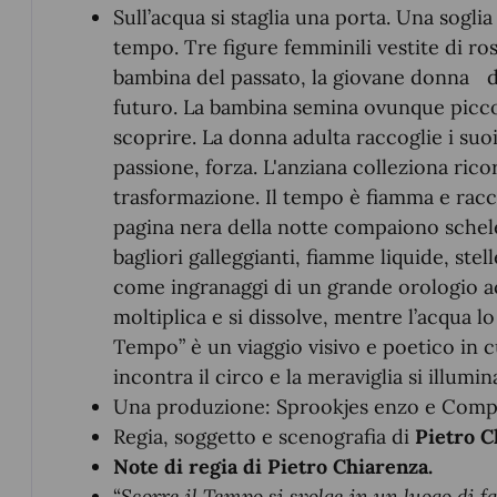
Sull’acqua si staglia una porta. Una sogli
tempo. Tre figure femminili vestite di ros
bambina del passato, la giovane donna de
futuro. La bambina semina ovunque picco
scoprire. La donna adulta raccoglie i su
passione, forza. L'anziana colleziona rico
trasformazione. Il tempo è fiamma e raccon
pagina nera della notte compaiono schelet
bagliori galleggianti, fiamme liquide, ste
come ingranaggi di un grande orologio acce
moltiplica e si dissolve, mentre l’acqua lo
Tempo” è un viaggio visivo e poetico in cu
incontra il circo e la meraviglia si illumina
Una produzione: Sprookjes enzo e Comp
Regia, soggetto e scenografia di
Pietro C
Note di regia
di Pietro Chiarenza.
“
Scorre il Tempo si svolge in un luogo di f