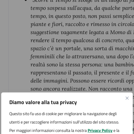
tempo sospesa sull’acqua, da qualche parte 
tempo, in questo posto, non passi semplic
piante e fiori, raccolto e rimesso in circ
suggestione vagamente legata a
Momo
di
rendere il tempo qualcosa di concreto, qua
spazio c’è un portale, una sorta di macchi
femminili che lo attraversano, una dopo l’
realtà sono la stessa persona: una bambi
rappresentano il passato, il presente e il
delle immagini. Possono essere ricordi op
sono ancora realizzate. Non racconto una 
per frammenti, per apparizioni, per moment
Diamo valore alla tua privacy
Accanto a questi momenti specifici, ci son
legate alla vita nella fabbrica del tempo. I
Questo sito fa uso di cookie per migliorare la navigazione degli
rappresentato dal fuoco. Ogni immagine
utenti e per raccogliere informazioni sull'utilizzo del sito stesso.
fiamma. La fiamma è gioco, è amore, è per
Per maggiori informazioni consulta la nostra
Privacy Policy
e la