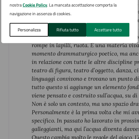
giardino fiorito, una figura danzante, una
nostra
Cookie Policy
. La mancata accettazione comporta la
da qui: dall’idea di trasformare un’emozi
navigazione in assenza di cookies.
– sculture di fuoco. La fiamma viene prese
La notte diventa il foglio su cui disegna
Personalizza
Rifiuta tutto
Accettare tutto
ardenti, scritte, animali, architetture legge
rompe in lapilli, ruota. È una materia viv
momento drammaturgico poetico, ma anche m
in relazione con tutte le altre discipline pr
teatro di figura, teatro d’oggetto, danza, c
linguaggi convivono e trovano un punto di 
tutto questo si aggiunge un elemento fonda
viene pensato e costruito sull’acqua, su di
Non è solo un contesto, ma uno spazio dr
Personalmente è la prima volta che mi avv
specifico. In passato ho lavorato in prossi
galleggianti, ma qui l’acqua diventa davver
Questo cambia molto le regole del gioco. 