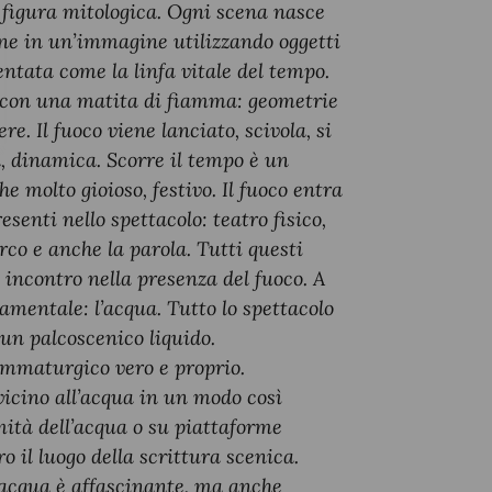
 figura mitologica. Ogni scena nasce
one in un’immagine utilizzando oggetti
ntata come la linfa vitale del tempo.
re con una matita di fiamma: geometrie
re. Il fuoco viene lanciato, scivola, si
a, dinamica. Scorre il tempo è un
olto gioioso, festivo. Il fuoco entra
esenti nello spettacolo: teatro fisico,
irco e anche la parola. Tutti questi
incontro nella presenza del fuoco. A
mentale: l’acqua. Tutto lo spettacolo
 un palcoscenico liquido.
ammaturgico vero e proprio.
icino all’acqua in un modo così
mità dell’acqua o su piattaforme
o il luogo della scrittura scenica.
L’acqua è affascinante, ma anche