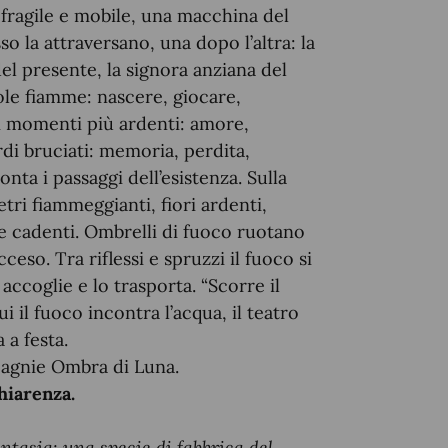
a fragile e mobile, una macchina del
so la attraversano, una dopo l’altra: la
l presente, la signora anziana del
le fiamme: nascere, giocare,
oi momenti più ardenti: amore,
rdi bruciati: memoria, perdita,
ta i passaggi dell’esistenza. Sulla
ri fiammeggianti, fiori ardenti,
lle cadenti. Ombrelli di fuoco ruotano
so. Tra riflessi e spruzzi il fuoco si
 accoglie e lo trasporta. “Scorre il
i il fuoco incontra l’acqua, il teatro
 a festa.
agnie Ombra di Luna.
hiarenza.
antasia: una specie di fabbrica del