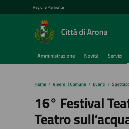
Vai ai contenuti
Vai al footer
Regione Piemonte
Città di Arona
Amministrazione
Novità
Servizi
Home
/
Vivere il Comune
/
Eventi
/
Spettaco
16° Festival Tea
Teatro sull’acqu