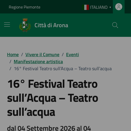
Vai ai contenuti
Vai al footer
Regione Piemonte
ITALIANO
▼
Città di Arona
Home
/
Vivere il Comune
/
Eventi
/
Manifestazione artistica
/
16° Festival Teatro sull’Acqua – Teatro sull’acqua
16° Festival Teatro
sull’Acqua – Teatro
sull’acqua
dal 04 Settembre 2026 al 04