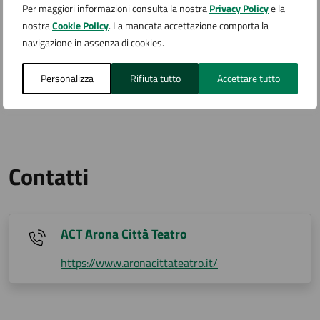
Costi
Per maggiori informazioni consulta la nostra
Privacy Policy
e la
nostra
Cookie Policy
. La mancata accettazione comporta la
navigazione in assenza di cookies.
Ticket
Personalizza
Rifiuta tutto
Accettare tutto
€ 15,00
Contatti
ACT Arona Città Teatro
https://www.aronacittateatro.it/