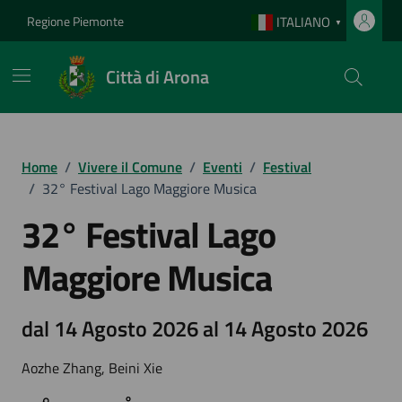
Vai ai contenuti
Vai al footer
Regione Piemonte
ITALIANO
▼
Città di Arona
Home
/
Vivere il Comune
/
Eventi
/
Festival
/
32° Festival Lago Maggiore Musica
32° Festival Lago
Maggiore Musica
dal 14 Agosto 2026 al 14 Agosto 2026
Aozhe Zhang, Beini Xie