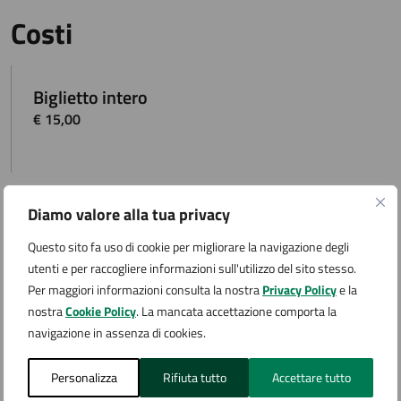
Costi
Biglietto intero
€ 15,00
Diamo valore alla tua privacy
Biglietto ridotto (over 65, under 25)
€ 12,00
Questo sito fa uso di cookie per migliorare la navigazione degli
utenti e per raccogliere informazioni sull'utilizzo del sito stesso.
Per maggiori informazioni consulta la nostra
Privacy Policy
e la
nostra
Cookie Policy
. La mancata accettazione comporta la
navigazione in assenza di cookies.
Ingresso gratuito per bambini e ragazzi fino
a 14 anni
Personalizza
Rifiuta tutto
Accettare tutto