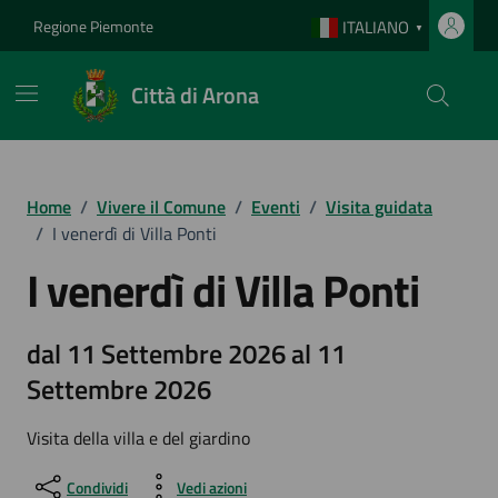
Vai ai contenuti
Vai al footer
Regione Piemonte
ITALIANO
▼
Città di Arona
Home
/
Vivere il Comune
/
Eventi
/
Visita guidata
/
I venerdì di Villa Ponti
I venerdì di Villa Ponti
dal 11 Settembre 2026 al 11
Settembre 2026
Visita della villa e del giardino
Condividi
Vedi azioni