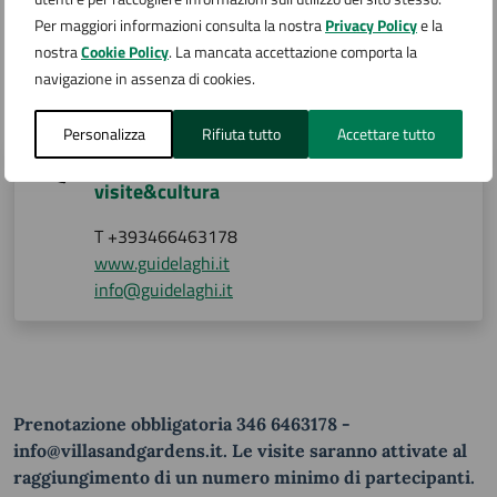
Per maggiori informazioni consulta la nostra
Privacy Policy
e la
nostra
Cookie Policy
. La mancata accettazione comporta la
Contatti
navigazione in assenza di cookies.
Personalizza
Rifiuta tutto
Accettare tutto
Associazione Culturale ProntoGuide -
visite&cultura
T +393466463178
www.guidelaghi.it
info@guidelaghi.it
Prenotazione obbligatoria 346 6463178 -
info@villasandgardens.it. Le visite saranno attivate al
raggiungimento di un numero minimo di partecipanti.