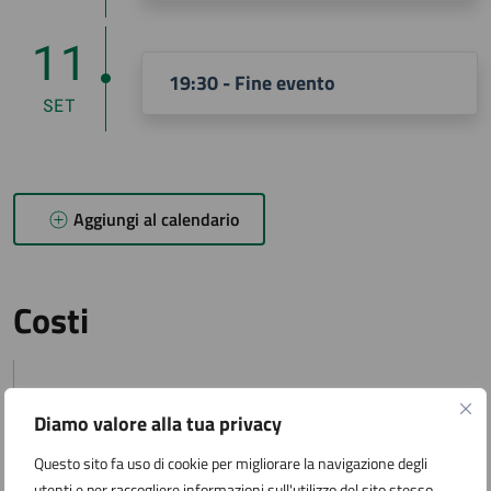
11
19:30 - Fine evento
SET
Aggiungi al calendario
Costi
Costo della visita
Diamo valore alla tua privacy
€ 20,00
Questo sito fa uso di cookie per migliorare la navigazione degli
utenti e per raccogliere informazioni sull'utilizzo del sito stesso.