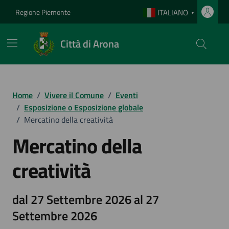
Vai ai contenuti
Vai al footer
Regione Piemonte
ITALIANO
▼
Città di Arona
Home
/
Vivere il Comune
/
Eventi
/
Esposizione o Esposizione globale
/
Mercatino della creatività
Mercatino della
creatività
dal 27 Settembre 2026 al 27
Settembre 2026