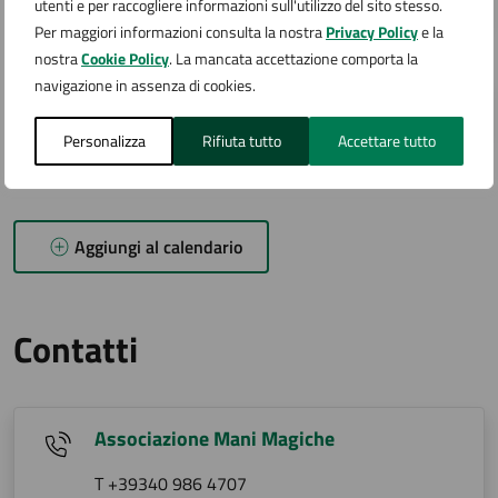
utenti e per raccogliere informazioni sull'utilizzo del sito stesso.
SET
Per maggiori informazioni consulta la nostra
Privacy Policy
e la
nostra
Cookie Policy
. La mancata accettazione comporta la
27
navigazione in assenza di cookies.
20:00 - Fine evento
SET
Personalizza
Rifiuta tutto
Accettare tutto
Aggiungi al calendario
Contatti
Associazione Mani Magiche
T +39340 986 4707