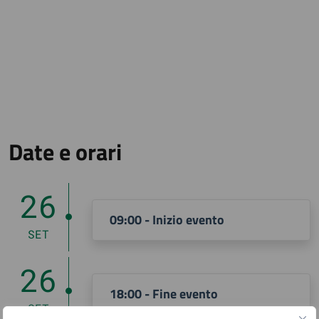
Date e orari
26
09:00 - Inizio evento
SET
26
18:00 - Fine evento
SET