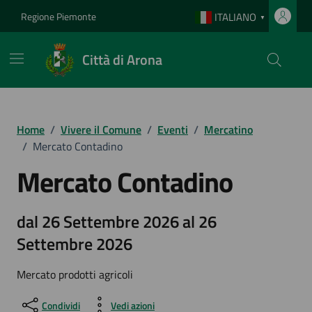
Vai ai contenuti
Vai al footer
Regione Piemonte
ITALIANO
▼
Città di Arona
Home
/
Vivere il Comune
/
Eventi
/
Mercatino
/
Mercato Contadino
Mercato Contadino
dal 26 Settembre 2026 al 26
Settembre 2026
Mercato prodotti agricoli
Condividi
Vedi azioni