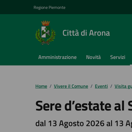
Vai ai contenuti
Vai al footer
Regione Piemonte
Città di Arona
Amministrazione
Novità
Servizi
Home
/
Vivere il Comune
/
Eventi
/
Visita g
Sere d’estate al
dal 13 Agosto 2026 al 13 