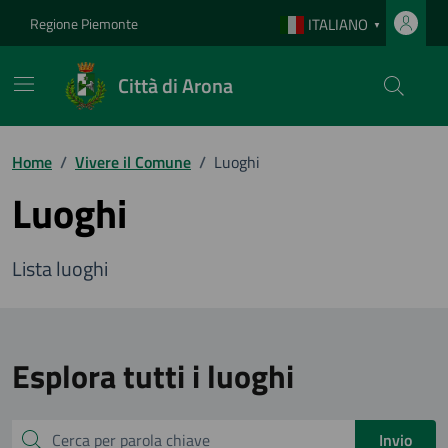
Vai ai contenuti
Vai al footer
Regione Piemonte
ITALIANO
▼
Città di Arona
Home
/
Vivere il Comune
/
Luoghi
Luoghi
Lista luoghi
Esplora tutti i luoghi
Cerca
Invio