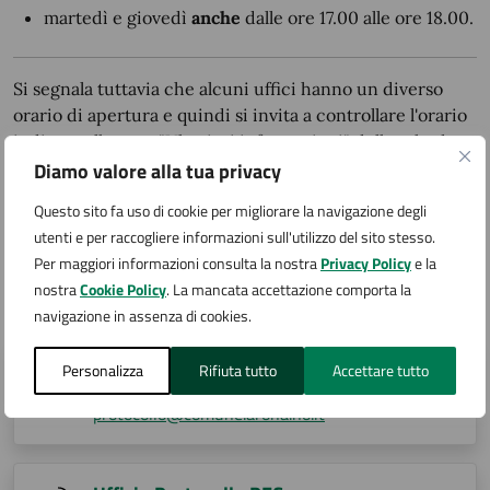
martedì e giovedì
anche
dalle ore 17.00 alle ore 18.00.
Si segnala tuttavia che alcuni uffici hanno un diverso
orario di apertura e quindi si invita a controllare l'orario
indicato alla voce "Ulteriori informazioni" della scheda
Diamo valore alla tua privacy
dell'ufficio, pubblicata nella sezione
Amministrazione/Uffici
.
Questo sito fa uso di cookie per migliorare la navigazione degli
utenti e per raccogliere informazioni sull'utilizzo del sito stesso.
Per maggiori informazioni consulta la nostra
Privacy Policy
e la
Contatti
nostra
Cookie Policy
. La mancata accettazione comporta la
navigazione in assenza di cookies.
Ufficio Protocollo email
Personalizza
Rifiuta tutto
Accettare tutto
protocollo@comune.arona.no.it