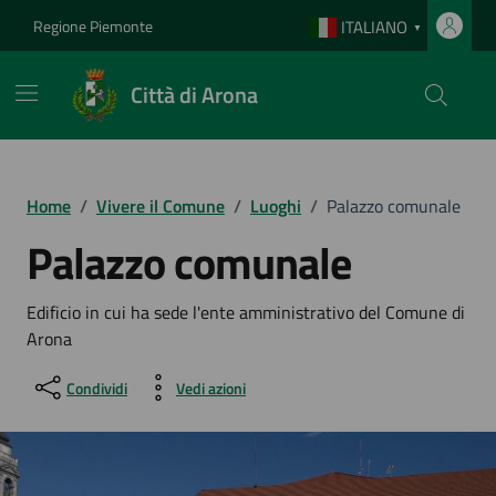
Vai ai contenuti
Vai al footer
Regione Piemonte
ITALIANO
▼
Città di Arona
Home
/
Vivere il Comune
/
Luoghi
/
Palazzo comunale
Palazzo comunale
Edificio in cui ha sede l'ente amministrativo del Comune di
Arona
Condividi
Vedi azioni